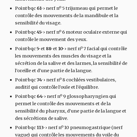
Point·bqc
61·
›
nerf nº 5 trijumeau qui permet le
contrôle des mouvements de la mandibule et la
sensibilité du visage.
Point·bqc
45·
›
nerf nº 6 moteur oculaire externe qui
contrôle le mouvement des yeux.
Point·bqc
5·
et
88·
et
10·
›
nerf nº 7 facial qui contrôle
les mouvements des muscles du visage et la
sécrétion de la salive et des larmes, la sensibilité de
l’oreille et d’une partie de la langue.
Point·bqc
74
·
›
nerf nº 8 cochlées vestibulaires,
auditif qui contrôle l’ouïe et l’équilibre.
Point·bqc
64·
›
nerf nº 9 glossopharyngien qui
permet le contrôle des mouvements et de la
sensibilité du pharynx, d’une partie de la langue et
des sécrétions de salive.
Point·bqc
113·
›
nerf nº 10 pneumogastrique (nerf
vague) qui contrôle les mouvements du voile du