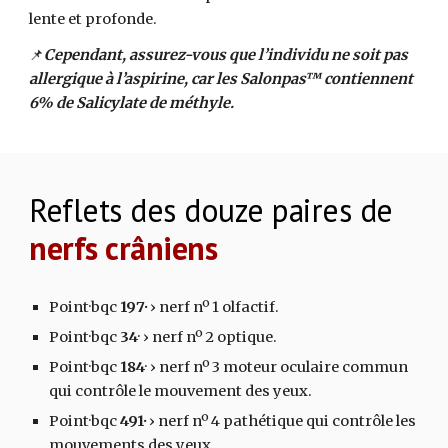
lente et profonde.
📌
Cependant, assurez-vous que l’individu ne soit pas
allergique à l’aspirine, car les Salonpas™ contiennent
6% de Salicylate de méthyle.
Reflets des douze paires de
nerfs crâniens
Point·bqc
197·
›
nerf nº 1 olfactif.
Point·bqc
34
·
›
nerf nº 2 optique.
Point·bqc
184
·
›
nerf nº 3 moteur oculaire commun
qui contrôle le mouvement des yeux.
Point·bqc
491·
›
nerf nº 4 pathétique qui contrôle les
mouvements des yeux.