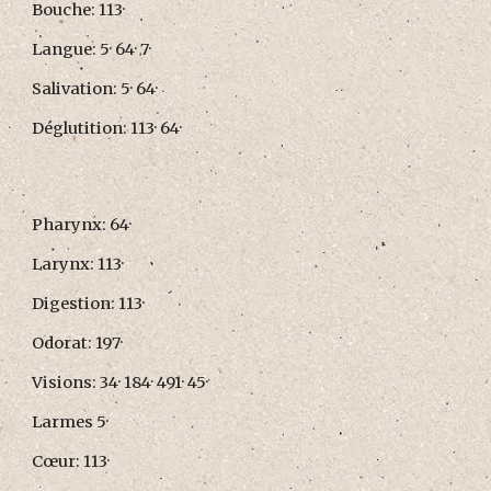
Bouche: 113·
Langue: 5· 64· 7·
Salivation: 5· 64·
Déglutition: 113· 64·
Pharynx: 64·
Larynx: 113·
Digestion: 113·
Odorat: 197·
Visions: 34· 184· 491· 45·
Larmes 5·
Cœur: 113·