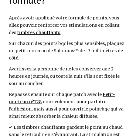
formule?
Après avoir appliqué votre formule de points, vous
allez pouvoir renforcer vos stimulations en collant
des
timbres chauffants
.
Sur chacun des points·bqc les plus sensibles, plaquez
un petit morceau de Salonpas™ de ±7 millimètres de
côté.
Avertissez la personne de ne les conserver que 2
heures en journée, ou toute la nuit s’ils sont fixés le
soir au coucher.
Repassez ensuite sur chaque patch avec le
Petit-
marteau nº128
non seulement pour parfaire
l’adhésion, mais aussi pour ouvrir le point·bqc qui va
ainsi mieux absorber la chaleur diffusée.
✔︎ Les timbres chauffants gardent le point au chaud
sans le refroidir en s’évaporant. La stimulation est