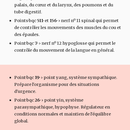
palais, du cœur et du larynx, des poumons et du
tube digestif.
Points·bqc
511·
et
156·
›
nerf nº 11 spinal qui permet
de contrôler les mouvements des muscles du cou et
des épaules.
Point·bqc
7·
›
nerf nº 12 hypoglosse qui permet le
contrôle du mouvement de la langue en général.
Point·bqc
19·
›
point yang, système sympathique.
Prépare l'organisme pour des situations
d'urgence.
Point·bqc
26·
›
point yin, système
parasympathique, hypophyse. Régulateur en
conditions normales et maintien de l'équilibre
global.