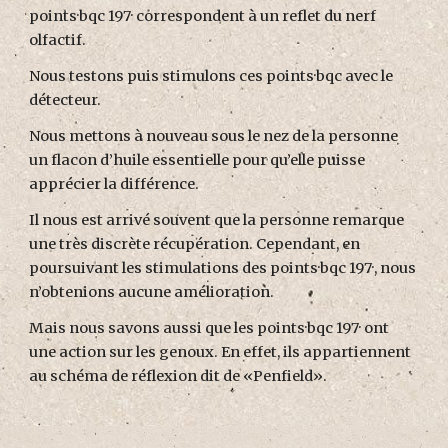
points·bqc 197· correspondent à un reflet du nerf
olfactif.
Nous testons puis stimulons ces points·bqc avec le
détecteur.
Nous mettons à nouveau sous le nez de la personne
un flacon d’huile essentielle pour qu’elle puisse
apprécier la différence.
Il nous est arrivé souvent que la personne remarque
une très discrète récupération. Cependant, en
poursuivant les stimulations des points·bqc 197·, nous
n’obtenions aucune amélioration.
Mais nous savons aussi que les points·bqc 197· ont
une action sur les genoux. En effet, ils appartiennent
au schéma de réflexion dit de «Penfield».